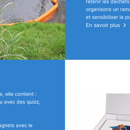
retenir les déchets
organisons un ram
et sensibiliser la p
En savoir plus
 elle contient :
au avec des quizz,
agnets avec le