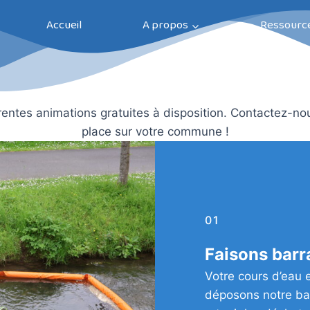
Accueil
A propos
Ressourc
entes animations gratuites à disposition. Contactez-no
place sur votre commune !
01
Faisons barr
Votre cours d’eau e
déposons notre ba