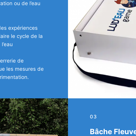
ration ou de l’eau
 des expériences
faire le cycle de la
 l’eau
verrerie de
 que les mesures de
rimentation.
03
Bâche Fleuve