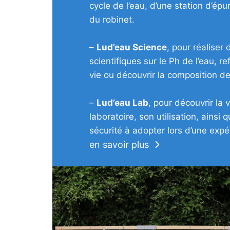
cycle de l’eau, d’une station d’épu
du robinet.
–
Lud’eau Science
, pour réaliser
scientifiques sur le Ph de l’eau, re
vie ou découvrir la composition de
–
Lud’eau Lab
, pour découvrir la 
laboratoire, son utilisation, ainsi
sécurité à adopter lors d’une expé
en savoir plus